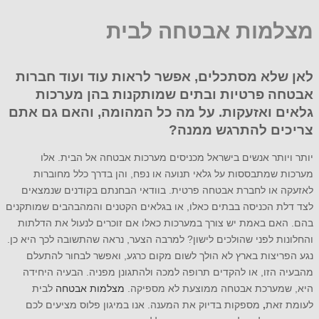
מצלמות אבטחה לבית
לאן שלא מסתכלים, אפשר לראות עוד ועוד חברות
אבטחה פרטיות ובתים שמותקנות בהן מערכות
גלאים ואזעקות. על מה כל המהומה, והאם גם אתם
צריכים להתרגש ממנה?
יותר ויותר אנשים בישראל מכניסים מערכות אבטחה אל הבית. אלו
מערכות שמתבססות על גלאי תנועה או נפח, והן בדרך כלל מחוברות
לאזעקה או לחברת אבטחה פרטית. בוודאי הבחנתם בקודנים שנמצאים
לצד דלת הכניסה בבתים כאלו, או בגלאים הקטנים והמהבהבים שמותקנים
בהם. האם באמת יש צורך במערכות כאלו אם זוכרים לנעול את הדלתות
והחלונות לפני שהולכים לישון? למרבה הצער, נראה שהתשובה לכך היא כן.
נגע הפריצות בארץ לא הולך לשום מקום כרגע, ואפשר לבחור להתעלם
מהבעיה הזו, או להקדים תרופה למכה ולהתגונן מפניה. הבעיה היחידה
היא, שמערכת אבטחה ממוצעת לא מספיקה.
מצלמות אבטחה
לבית
לעומת זאת
,
מספקות בדיוק את המענה. אנו במיגון פלוס מציעים לכם