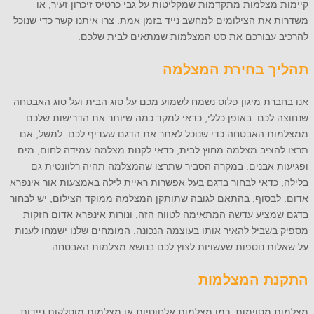
קיימות מצלמות מתקדמות שמקליטות על גבי כרטיס זיכרון זעיר, או
משדרות את הצילומים למחשב נייד בזמן אמת. צרו איתנו קשר כדי שנוכל
להרכיב עבורכם את סט המצלמות שמתאים לבית שלכם.
תהליך בחירת המצלמה
אנו בחברת מיגון פלוס נשמח לשמוע מכם על סוג הבית ועל סוג האבטחה
שנחוצה לכם. באופן כללי, כדאי למקד כמה שיותר את הדרישות שלכם
ממצלמות האבטחה כדי שנוכל לאתר את הדגם שעדיף לכם. למשל, אם
תרצו להציב מצלמה מחוץ לבית, כדאי לקנות מצלמה עמידה לחום, מים
ופגיעות אבנים. במקרה הסביר שתרצו שהמצלמה תהיה רלוונטית גם
בלילה, כדאי לבחור בדגם בעל אפשרות ראיית לילה באמצעות אור אינפרא
אדום. לבסוף, בהתאם לגובה שתותקן המצלמה ממוקד הצילום, יש לבחור
בדגם שמציע עדשה המתאימה לטווח הזה, ונורות אינפרא אדום חזקות
מספיק בשביל להאיר אותו בעוצמה הנכונה. המומחים שלנו ישמחו לענות
על שאלות נוספות שעשויות לצוץ לכם בנושא מצלמות האבטחה.
התקנת המצלמות
מצלמות מסוימות, כמו מצלמות אלחוטיות או מצלמות מוסלקות ניידות,