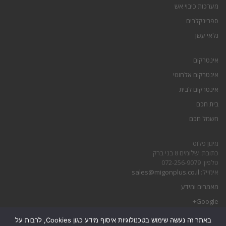
מערכות כיבוי אש
ספרינקלרים
גלאי עשן
אינטרקום
אינטרקום אלחוטי
אינטרקום לבית
בית חכם
חשמל חכם
מיגון פלוס
כתובת: שלומים 8 בני ברק
טלפון: 072-256-9079
אימייל:
sales@migonplus.co.il
מאמרים ומידע
Google+
באתר זה נעשה שימוש בטכנולוגיות איסוף מידע כגון Cookies, לרבות על
הצהרת נגישות