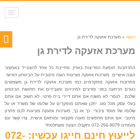
תפריט
פת
ראשי
»
מערכת אזעקה לדירת גן
סר
מערכת אזעקה לדירת גן
נגי
התרחבות תופעת הפריצות בארץ, מחייבת כל אחד להצטייד באמצעי
הגנה אישיים. מערכות אזעקה מציעות הגנה מיטבית על הביטחון האישי.
פתרונות אזעקה מתקדמים כמו מערכת אזעקה לדירת גן משמשים
כגורם הרתעה בפני פורצים למיניהם ומגבירים את תחושת הביטחון
שלכם . לגמרי לא משנה אם אתם דיירי בית פרטי. לא חשוב אם אתם
בעלי עסק מכל סוג. יתכן שאתם מופקדים על שלומו של משרד או על
שלומו של מוסד ציבורי. כך או כך, מערכות אזעקה מציעות לכם פתרון
מיטבי. אם אתם מחפשים מענה מקצועי ומותאם אישית, צרו קשר עם
מומחינו 072-256-9079 ותקבלו הצעה משתלמת!
לייעוץ חינם חייגו עכשיו: 072-