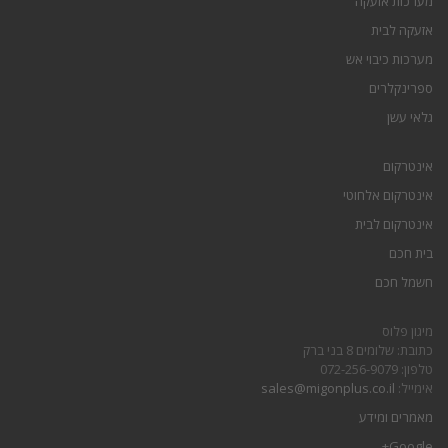
מערכות אזעקה
אזעקה לבית
מערכות כיבוי אש
ספרינקלרים
גלאי עשן
אינטרקום
אינטרקום אלחוטי
אינטרקום לבית
בית חכם
חשמל חכם
מיגון פלוס
כתובת: שלומים 8 בני ברק
טלפון: 072-256-9079
אימייל:
sales@migonplus.co.il
מאמרים ומידע
Google+