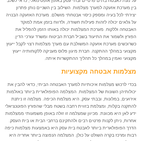
על מנת לאבטח בתים פרטיים ובתי עסק באופן אופטימאלי, כדאי לשלב
בין מערכת אזעקה למערך מצלמות. השילוב בין השניים נותן פתרון
יצירתי לכל בעיה ומספק כיסוי אבטחתי מושלם. מערכת האזעקה הבנויה
על גלאים יכולה לזהות פעילות חשודה, ולדווח בזמן אמת למוקד
האבטחה וללקוח. מערכת המצלמות יכולה באותו הזמן להפליל את
הפורץ ולשמור את התיעוד בשביל חברת הביטוח ומשרד עורכי הדין.
כשרוכשים מערכת אזעקה המשולבת עם מערך מצלמות רצוי לקבל ייעוץ
מקצועי במהלך ההתקנה. חברת מיגון פלוס מעניקה ללקוחותיה ייעוץ
מקצועי ואמין במהלך כל תהליך ההתקשרות איתה.
מצלמות אבטחה מקצועיות
בכדי לרכוש מצלמות איכותיות למערך האבטחה הביתי, כדאי להבין את
יכולותיהן השונות של המצלמות. המצלמה הפופולארית ביותר באולמות
אירועים, במלונות, ובבתי עסק, היא מצלמת הכיפה. מצלמה זו ניתנת
להתקנה בקלות, ומצלמת בזווית רחבה בשטח מבלי שהפורץ הפוטנציאלי
ידע לאן היא מכוונת. מכיוון שמצלמה זו זולה באופן משמעותי ממצלמות
אחרות, ניתן לקנות פרטים רבים ולהתקינם ברחבי הבית או בית העסק.
הדרך הפופולארית ביותר לאבטח בית עסק היא באמצעות מצלמות כיפה
רבות ומרכז בקרה השולט על כולן. המצלמה הנפוצה ביותר אחריה היא