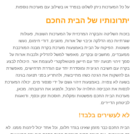
על כל המערכות ניתן לשלוט בנפרד או בשילוב עם מערכות נוספות.
יתרונותיו של הבית החכם
בזכות השליטה והבקרה המרכזית על המערכות השונות, פעולות
שגרתיות כמו הדלקה וכיבוי של אורות, מזגנים, דודי חימום, נעשו
פשוטות. הפיקוח על הבית באמצעות מערכת בקרת מבנה המורכבת
ממעבדים, מחשבים ובקרים, מאפשר למשל להדליק ולכבות אורות על
סמך זיהוי תנועה יחד עם חיישן פוטואלקטרי לעוצמת אור. היכולת לבצע
בקרה עם חשיבה הגיונית ומוסדרת יחד עם הגדרת תרחישים, מאפשרת
גם להשקות את הגינה כשזו מתייבשת, ולהתריע בפני תנועה בגינה
בשעה לא צפויה. באמצעות זיהוי גשם על ידי סנסור מים, יכולה המערכת
לכסות את הכביסה התלויה על החבל, ולמנוע את הרטבתה. מכאן,
מערכות הבית החכם מפשטות ומקלות, חוסכות זמן וכסף, ודואגות
לביטחון הדיירים.
לא לעשירים בלבד!
הבית החכם כבר מזמן שאינו בגדר חלום, וכל אחד יכול ליהנות ממנו. לא