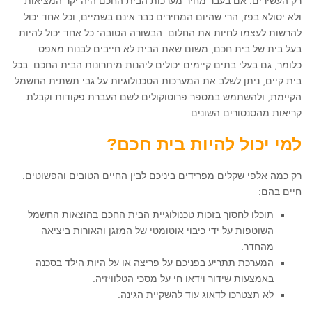
רק העשירים. אם בעבר מחיר מערכות הבית החכם היה יקר המציאות
ולא יסולא בפז, הרי שהיום המחירים כבר אינם בשמיים, וכל אחד יכול
להרשות לעצמו לחיות את החלום. הבשורה הטובה: כל אחד יכול להיות
בעל בית של בית חכם, משום שאת הבית לא חייבים לבנות מאפס.
כלומר, גם בעלי בתים קיימים יכולים ליהנות מיתרונות הבית החכם. בכל
בית קיים, ניתן לשלב את המערכות הטכנולוגיות על גבי תשתית החשמל
הקיימת, ולהשתמש במספר פרוטוקולים לשם העברת פקודות וקבלת
קריאות מהסנסורים השונים.
למי יכול להיות בית חכם?
רק כמה אלפי שקלים מפרידים ביניכם לבין החיים הטובים והפשוטים.
חיים בהם:
תוכלו לחסוך בזכות טכנולוגיית הבית החכם בהוצאות החשמל
השוטפות על ידי כיבוי אוטומטי של המזגן והאורות ביציאה
מהחדר.
המערכת תתריע בפניכם על פריצה או על היות הילד בסכנה
באמצעות שידור וידאו חי על מסכי הטלוויזיה.
לא תצטרכו לדאוג עוד להשקיית הגינה.