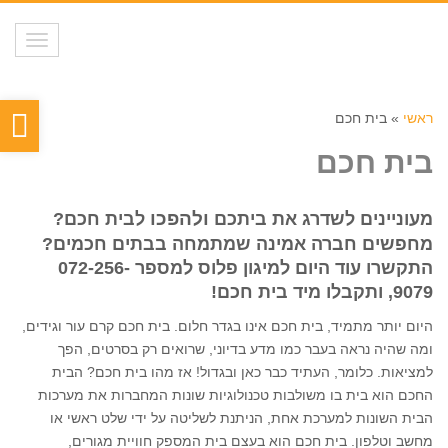
תפריט
פת
ראשי
»
בית חכם
סר
בית חכם
נגי
ולהפכו
מעוניינים לשדרג את ביתכם
לבית חכם?
מחפשים חברה אמינה שמתמחה בבתים חכמים?
התקשרו עוד היום למיגון פלוס למספר 072-256-
9079, ותקבלו מיד בית חכם!
היום יותר מתמיד, בית חכם אינו בגדר חלום. בית חכם קרם עור וגידים,
ומה שהיה נראה בעבר כמו מדע בדיוני, שרואים רק בסרטים, הפך
למציאות. כלומר, העתיד כבר כאן ובגדול! אז מהו בית חכם? הבית
החכם הוא בית בו משולבות טכנולוגיות שונות המחברות את מערכות
הבית השונות למערכת אחת, הניתנת לשליטה על ידי שלט ראשי או
מחשב וטלפון. בית חכם הוא בעצם בית המספק חוויית מגורים,