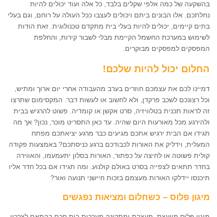
בהשקעה של כמה אלפי שקלים בלבד, כל אלה ועוד יכולים להיות
נחלתכם. אלו הבונים ביתם ויכולים לעצבו ככל העולה על רוחם, וגם בעלי
בתים קיימים, יכולים להיות בעלי בית מתקדם טכנולוגית. זאת הודות
לשימוש במערכת החשמל הקיימת מבלי לשבור קירות, והחלפת
המפסקים למפסקים מבוקרים.
החלום יכול להיות שלכם!
דמיינו לכם את עצמכם חוזרים בערב מהעבודה אחרי יום ארוך ומתיש,
וכל רצונכם לשכב פרקדן, ולא לחשוב או לעשות דבר. המקסימום שתרצו
זה לראות תכנית בטלוויזיה, סרט אקשן או קומדיה. פשוט להרגיש בבית
ולהירגע מכל מאורעות היום שהיה. עד כאן התסריט מוכר, נכון? אך מה
תגידו אם הבית ירגיש אתכם מגיעים כבר מרגע יציאתכם מפתח
המעלית, וידליק את האורות לכבודכם ברגע כניסתכם? באמצעות פקודה
קולית פשוטה או לחיצה על כפתור, האורות בסלון יתעמעמו, והאווירה
בחדר תתאים לצפייה בסרט באולם קולנוע. ומה תגידו אם בכל חדר אליו
תיכנסו יידלקו האורות מעצמם בזכות חיישני תנועה ואור?
מיגון פלוס – כשחלום ומציאות נפגשים
מיגון פלוס מייעצת, מעצבת ומתקינה מערכות בית חכם בהתאם לצרכיי