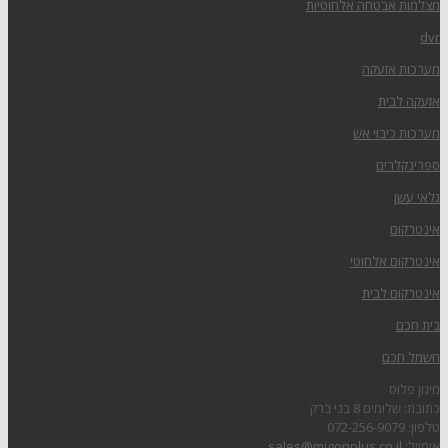
מצלמות אבטחה אלחוטיות
dvr
מערכות אזעקה
אזעקה לבית
מערכות כיבוי אש
ספרינקלרים
גלאי עשן
אינטרקום
אינטרקום אלחוטי
אינטרקום לבית
בית חכם
חשמל חכם
מיגון פלוס
כתובת: שלומים 8 בני ברק
טלפון: 072-256-9079
אימייל:
sales@migonplus.co.il