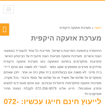
תפריט
פת
ראשי
»
מערכת אזעקה היקפית
סר
מערכת אזעקה היקפית
נגי
ההחמרה בתופעת הפריצות בישראל, מחייבת כל אחד להצטייד באמצעי
הגנה אישיים. מערכות אזעקה מציעות הגנה מיטבית על הביטחון האישי.
פתרונות מתקדמים בתחום האזעקה כמו מערכת אזעקה היקפית
מרחיקים פורצים ומספקים שקט נפשי . לגמרי לא משנה אם אתם דיירי
בית פרטי. לא משנה אם בבעלותכם בית עסק כזה או אחר. יתכן שאתם
מופקדים על שלומו של משרד או על שלומו של מוסד ציבורי. בכל מקרה,
מערכות אזעקה מתקדמות מיועדות עבורכם. אם אתם מעוניינים למצוא
פתרון אופטימלי, חייגו אלינו 072-256-9079 לקבלת הצעת מחיר
אטרקטיבית!
לייעוץ חינם חייגו עכשיו: 072-