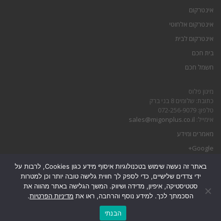
אינטרקום
אינטרקום אלחוטי
אינטרקום לבית
בית חכם
חשמל חכם
מיגון פלוס
כתובת: שלומים 8 בני ברק
טלפון: 072-256-9079
אימייל:
sales@migonplus.co.il
מאמרים ומידע
Google+
באתר זה נעשה שימוש בטכנולוגיות איסוף מידע כגון Cookies, לרבות על
הצהרת נגישות
ידי צדדים שלישיים, כדי לספק לך חווית גלישה טובה יותר וכן למטרות
מדיניות פרטיות
סטטיסטיקה, איפיון, מדידה ושיווק. המשך הגלישה באתר מהווה את
הסכמתך לכך. למידע נוסף והרחבה, ראו את
מדיניות הפרטיות
.
גלילה
הבנתי