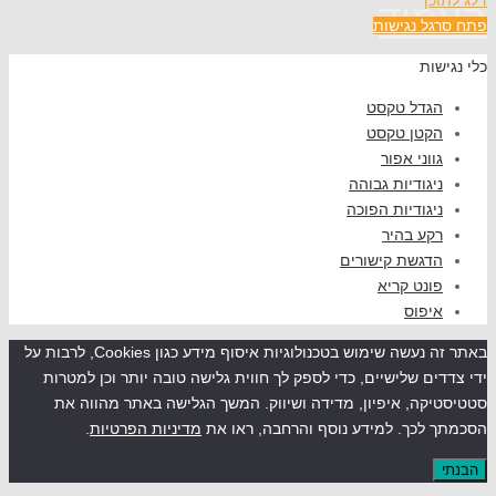
וד
ל נגישות
שות
גדל טקסט
קטן טקסט
ווני אפור
יגודיות גבוהה
יגודיות הפוכה
קע בהיר
דגשת קישורים
ונט קריא
יפוס
באתר זה נעשה שימוש בטכנולוגיות איסוף מידע כגון Cookies, לרבות על
ים שלישיים, כדי לספק לך חווית גלישה טובה יותר וכן למטרות
קה, איפיון, מדידה ושיווק. המשך הגלישה באתר מהווה את
לכך. למידע נוסף והרחבה, ראו את
מדיניות הפרטיות
.