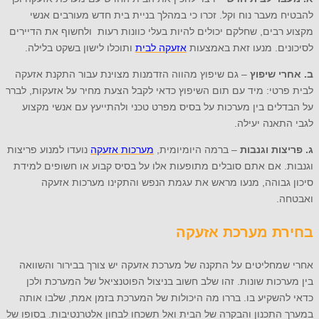
להבטיח מעבר נוח וקל. זכרו כי במהלך בניית בית חדש מעורבים אנשי
מקצוע רבים, שחלקם יכולים להיות בעלי כוונות רעות ולחשוף את הדיירים
לסיכונים. מנעו זאת באמצעות
אזעקה לבית
ותוכלו לישון בשקט בלילה.
ב. אחרי שיפוץ
– גם שיפוץ מהווה הזדמנות מצוינת עבור התקנת אזעקה
לבית פרטי: מיד עם תום השיפוץ כדאי לקבל הצעת מחיר על אזעקות, לברר
על הבדלים בין מערכות על בסיס מפרט טכני ולהתייעץ עם אנשי מקצוע
לגבי התאנה יעילה.
ג. פריצות וגנבות
– ברמה היומיומית,
מערכות אזעקה
נועדו למנוע פריצות
וגנבות. אם אתם סובלים מתופעות אלו על בסיס קבוע או חשופים למידת
סיכון גבוהה, מנעו מראש את עגמת הנפש והתקינו מערכות אזעקה
ואבטחה.
בחירת מערכת אזעקה
אחרי שמחליטים על התקנה של מערכת אזעקה יש צורך בבירור והשוואה
בין מערכות שונות. זהו שלב חשוב בניצול הפוטנציאל של המערכת ולכן
כדאי להשקיע בו. בררו מה היכולות של המערכת בזמן אמת, שלבו אותה
במערך התכנון והבקרה של הבית ואל תשכחו לבחון אלטרנטיבות. בסופו של