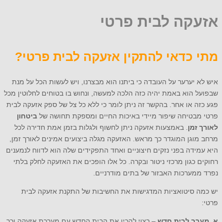
אזעקה לבית פרטי
מתי כדאי להתקין אזעקה לבית פרטי?
איש לא יערער על העובדה כי ביתנו הוא מבצרנו, ויש לעשות הכל על מנת
שבפועל הוא באמת יהיה כזה הלכה למעשה, ונחוש בו בטוחים לחלוטין מכל
פגע כזה או אחר. בהקשר זה ניתן לומר כי ללא כל צל של ספק אזעקה לבית
פרטי מבטיחה שיפור מיידי באיכות החיים ומספקת תחושה של
ביטחון
לאורך
זמן
. באמצעות אזעקה ניתן לחשוף ולגלות בזמן אמת חדירה לכל
מרחב מוגן המוגדר כך מראש. האזעקה מגלה ביצועים אמינים לאורך זמן,
היא עמידה בפני נזקים חיצוניים ואחד התפקידים שלה הוא לדווח לנמענים
רחוקים כגון מרכזי ניטור ובקרה. כל אלו הופכים את האזעקה לחלק בלתי
נפרד ממערכות האבזור של בתים מודרניים.
יש כמה סיטואציות המדגישות את החשיבות של התקנת אזעקה לבית
פרטי:
א. מעבר לבית
חדש
– רצוי להכין את הבית החדש עם מערכת אזעקה וכך